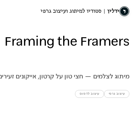
ידלין
| סטודיו למיתוג ועיצוב גרפי
Framing the Framers
מיתוג לצלמים — חצי טון על קרטון, אייקונים זעירים
עיצוב גרפי
עיצוב לדפוס