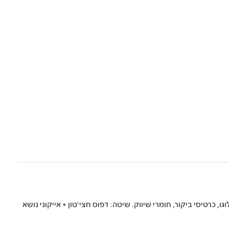
ו, כרטיסי ביקור, חומרי שיווק. שיטה: דפוס חצי־טון + אייקוני נושא