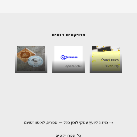
פרויקטים דומים
פיצוח ויזואלי —
יהודה מסס
עדי הראל
QDefender
וויקטור ויצמן
מיתוג ליועץ עסקי לוטן סגל — ספריה, לא פוורפוינט
כל הפרויקטים