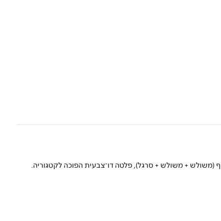
 (משולש + משולש + סרגל), פלטה דו־צבעית הפוכה לקטגוריה.