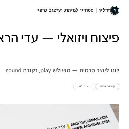
ידלין
| סטודיו למיתוג ועיצוב גרפי
פיצוח ויזואלי — עדי הרא
לוגו ליוצר סרטים — משולש play, נקודה sound.
עיצוב גרפי
עיצוב לוגו