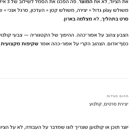
המוצר
את הציוד, לא את
. פה הפכנו את הסמל ל
שילוב של 3 איקונים שמתפקדים בריצוף
משולש play גדול = יצירה, משולש קטן = העדכון, סרגל אנכי = שתיקה־בין־הסצנות. הסמל אומר
סרט בתהליך
מצלמה בארון
, לא
.
הצבע
צהוב על אפור־כהה
. ההיפוך של הקטגוריה — צבעי קולנו
שקיפות מקצועית
כסף־אדום. הצהוב הקרי על אפור-כהה אומר
.
תחום פעילות
יצירת סרטים, קולנוע
יוצר תוכן או קולנוען שצריך לוגו שמדבר על העבודה, לא על הצי