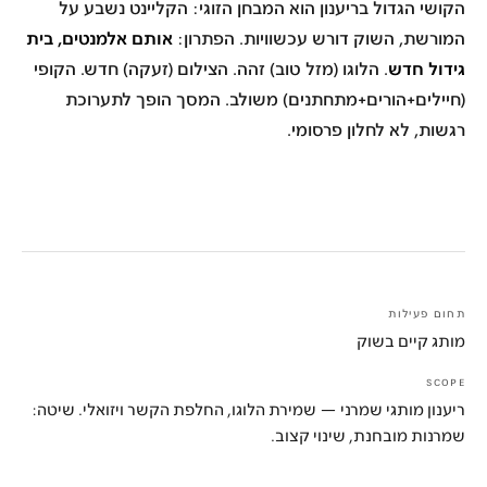
הקושי הגדול בריענון הוא ה
מבחן הזוגי
: הקליינט נשבע על
אותם אלמנטים, בית
המורשת, השוק דורש עכשוויות. הפתרון:
גידול חדש
. הלוגו (מזל טוב) זהה. הצילום (זעקה) חדש. הקופי
(חיילים+הורים+מתחתנים) משולב.
המסך הופך לתערוכת
רגשות, לא לחלון פרסומי
.
תחום פעילות
מותג קיים בשוק
SCOPE
ריענון מותגי שמרני — שמירת הלוגו, החלפת הקשר ויזואלי. שיטה:
שמרנות מובחנת, שינוי קצוב.