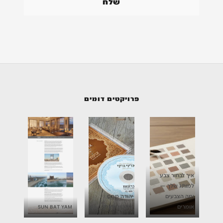
פרויקטים דומים
איך לבחור צבע
למותג שלך —
ומה הצבעים
יהודה מסס
אומרים
וויקטור ויצמן
SUN BAT YAM