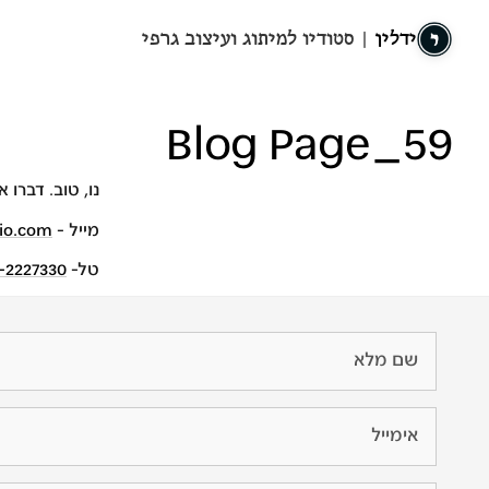
ידלין
| סטודיו למיתוג ועיצוב גרפי
Blog Page_59
נו, טוב. דברו א
מייל -
io.com
טל-
-2227330